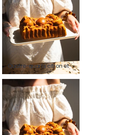
Quatre-quarts citron et
pavot (avec ou sans
Thermomix)
Quatre-quarts citron et
pavot (avec ou sans
Thermomix)