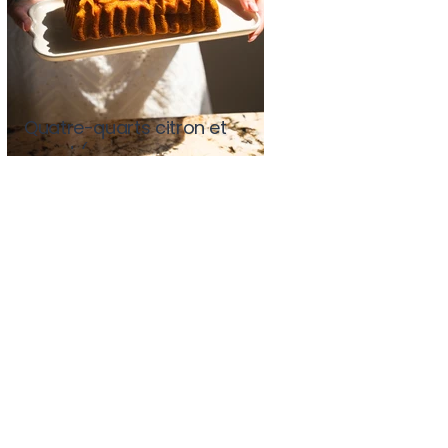
Quatre-quarts citron et
pavot (avec ou sans
Thermomix)
Quatre-quarts citron et
pavot (avec ou sans
Thermomix)