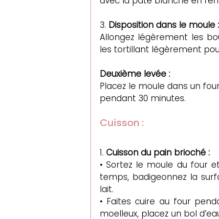
avec la pâte blanche en l’en
3. 
Disposition dans le moule :
Allongez légèrement les bo
les tortillant légèrement pour
Deuxième levée :
Placez le moule dans un four 
pendant 30 minutes.
Cuisson :
1. 
Cuisson du pain brioché :
• Sortez le moule du four et
temps, badigeonnez la surf
lait.
• Faites cuire au four pend
moelleux, placez un bol d’ea