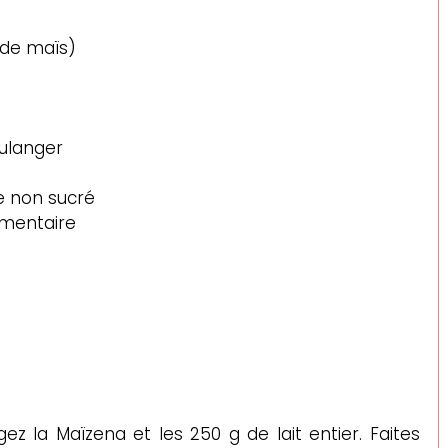
 de maïs)
oulanger
e non sucré
lémentaire
z la Maïzena et les 250 g de lait entier. Faites 