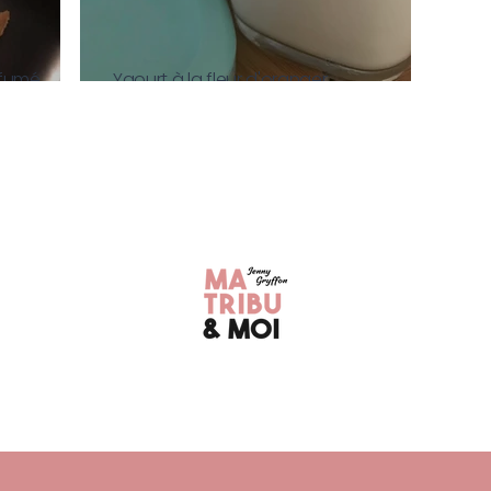
 fumé
Yaourt à la fleur d'oranger