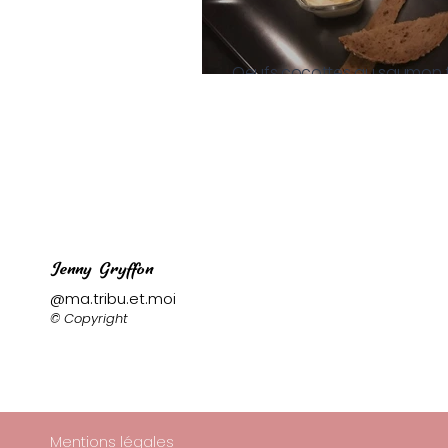
Oeufs cocottes au saumon
Jenny Gryffon
@ma.tribu.et.moi
© Copyright
Mentions légales