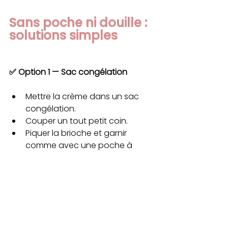
Sans poche ni douille : 
solutions simples
✅ Option 1 — Sac congélation
Mettre la crème dans un sac 
congélation.
Couper un tout petit coin.
Piquer la brioche et garnir 
comme avec une poche à 
douille.
👉 Très efficace et zéro matériel 
spécifique.
✅ Option 2 — À la cuillère