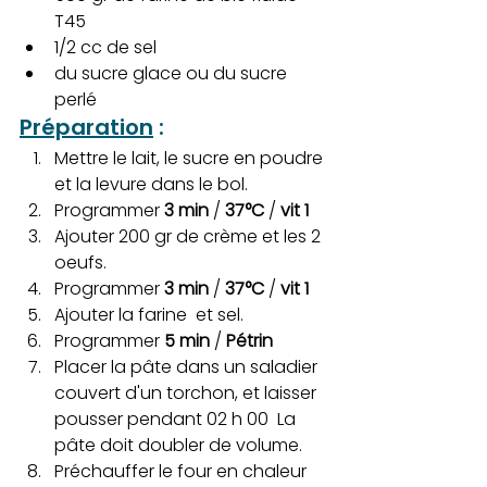
T45
1/2 cc de sel
du sucre glace ou du sucre 
perlé
Préparation
 :
Mettre le lait, le sucre en poudre 
et la levure dans le bol.
Programmer 
3 min 
/ 
37°C 
/ 
vit 1
Ajouter 200 gr de crème et les 2 
oeufs.
Programmer
 3 min 
/ 
37°C 
/ 
vit 1
Ajouter la farine  et sel.
Programmer 
5 min 
/ 
Pétrin
Placer la pâte dans un saladier 
couvert d'un torchon, et laisser 
pousser pendant 02 h 00  La 
pâte doit doubler de volume.  
Préchauffer le four en chaleur 