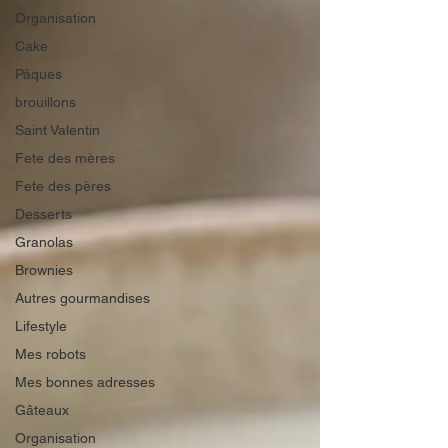
Organisation
Cake
Pâques
brouillons
Saint Valentin
Fete des mères
Fete des pères
Desserts
Granolas
Brownies
Autres gourmandises
Lifestyle
Mes robots
Mes bonnes adresses
Gâteaux
Organisation