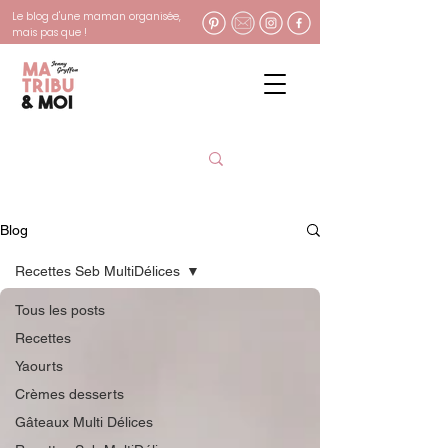
Le blog d'une maman organisée,
mais pas que !
Blog
Recettes Seb MultiDélices
Tous les posts
Recettes
Yaourts
Crèmes desserts
Gâteaux Multi Délices