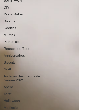
Sortir PACA
DIY
Pasta Maker
Brioche
Cookies
Muffins
Pain et cie
Recette de fêtes
Anniversaires
Biscuits
Noël
Archives des menus de
l'année 2021
Apéro
Tarte
Halloween
Mocktails