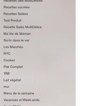
Recettes Seb MultiDélices
Recettes sucrées
Recettes Salées
Test Produit
Recette Salés MultiDélice
Ma Vie de Maman
Sortir dans le var
Les Marchés
NYC
Cookeo
Plat Complet
YAB
Lait végétal
moi
Menu de la semaine
Vacances et Week-ends