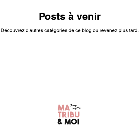
nces et Week-ends
Sortir PACA
DIY
Pasta Maker
Posts à venir
Découvrez d'autres catégories de ce blog ou revenez plus tard.
et cie
Recette de fêtes
Anniversaires
Biscuits