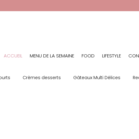
ACCUEIL
MENU DE LA SEMAINE
FOOD LIFESTYLE
CON
ourts
Crèmes desserts
Gâteaux Multi Délices
Re
 Salées
Test Produit
Recette Salés MultiDélice
Ma
hés
NYC
Cookeo
Plat Complet
YAB
Lai