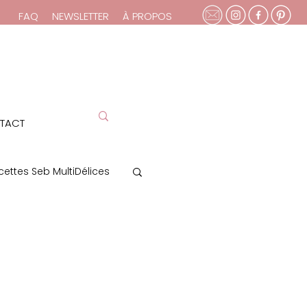
FAQ
NEWSLETTER
À PROPOS
TACT
cettes Seb MultiDélices
 Vie de Maman
t végétal
moi