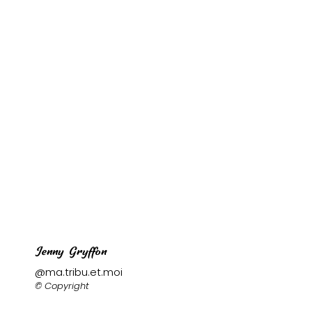
Menu de la semaine
Vaca
Cookies
Muffins
Pain 
Jenny Gryffon
@ma.tribu.et.moi
© Copyright