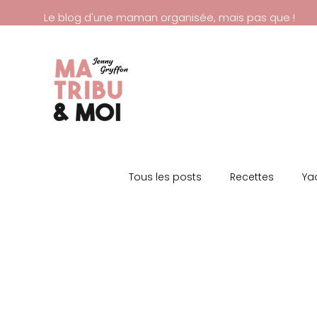
Le blog d'une maman organisée, mais pas que !
Tous les posts
Recettes
Ya
Recettes sucrées
Recettes
Sortir dans le var
Les Marc