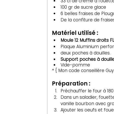
33 cl de
 crème à fouett
100 gr de sucre glace
6 belles fraises de Ploug
De la confiture de frais
Matériel utilisé :
Moule 12 Muffins droits F
Plaque Aluminium perfo
deux poches à douille
s. 
Support poches à douille
Vide-pomme
* { Mon code conseillère Guy
Préparation :
Préchauffer le four à 18
Dans un saladier, fouette
vanille bourbon avec gra
Ajouter les oeufs et fou