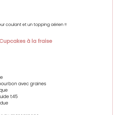
ur coulant et un topping aérien !!
 Cupcakes à la fraise
re
 bourbon avec graines
ique 
luide t45
ndue