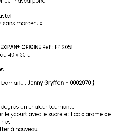
er au mascarpone
astel 
es sans morceaux 
LEXIPAN® ORIGINE 
Ref : FP 2051
rée 40 x 30 cm
s 
 Demarle : 
Jenny Gryffon – 0002970 
} 
0 degrés en chaleur tournante.
r le yaourt avec le sucre et 1 cc d'arôme de 
ines.
etter à nouveau.