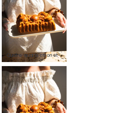
Quatre-quarts citron et
pavot (avec ou sans
Thermomix)
Quatre-quarts citron et
pavot (avec ou sans
Thermomix)