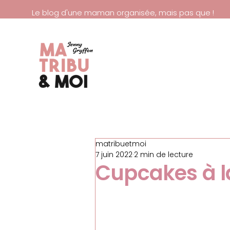
Le blog d'une maman organisée, mais pas que !
matribuetmoi
7 juin 2022
2 min de lecture
Cupcakes à la