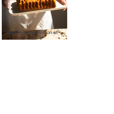
Quatre-quarts citron et
pavot (avec ou sans
Thermomix)
Quatre-quarts citron et
pavot (avec ou sans
Thermomix)