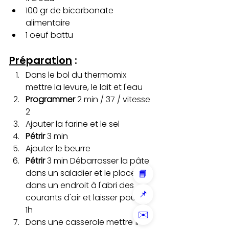
100 gr de bicarbonate 
alimentaire 
1 oeuf battu
Préparation
:
Dans le bol du thermomix 
mettre la levure, le lait et l'eau
Programmer
 2 min / 37 / vitesse 
2
Ajouter la farine et le sel 
Pétrir
 3 min
Ajouter le beurre 
Pétrir
 3 min Débarrasser la pâte 
dans un saladier et le placer 
📘
dans un endroit à l'abri des 
📌
courants d'air et laisser pousser 
1h
✉️
Dans une casserole mettre 1l 