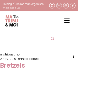
Le blog d'une maman organisée,
mais pas que !
matribuetmoi
2 nov. 2019
1 min de lecture
Bretzels