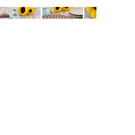
Gâteaux
Desserts
Recettes sucrées
Voir tout
Posts similaires