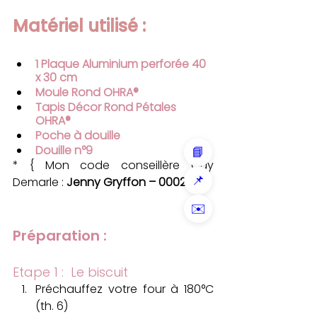
Matériel utilisé : 
1 
Plaque Aluminium perforée 40 
x 30 cm
Moule Rond OHRA®
Tapis Décor Rond Pétales 
OHRA®
Poche à douille 
Douille n°9
📘
* { Mon code conseillère Guy 
📌
Demarle : 
Jenny Gryffon – 0002970
}
✉️
Préparation :
Etape 1 :  Le biscuit  
Préchauffez votre four à 180°C 
(th. 6) 