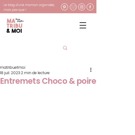
Le blog d'une maman organisée,
mais pas que !
matribuetmoi
18 juil. 2023
2 min de lecture
Entremets Choco & poire