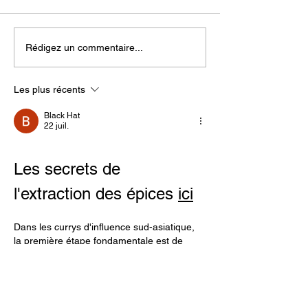
Nouilles sautées au
Tartelettes au
Rédigez un commentaire...
poulet
à l'Indienne
Les plus récents
Black Hat
22 juil.
Les secrets de 
l'extraction des épices 
ici
Dans les currys d'influence sud-asiatique, 
la première étape fondamentale est de 
faire revenir la pâte de curry ou les épices 
dans un corps gras (huile ou la crème de 
coco concentrée). Les molécules 
aromatiques des épices sont liposolubles, 