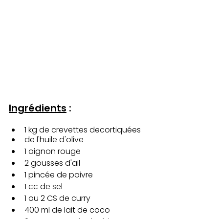
Ingrédients
 :
1 kg de crevettes decortiquées
de l'huile d'olive
1 oignon rouge
2 gousses d'ail
1 pincée de poivre
1 cc de sel
1 ou 2 CS de curry 
400 ml de lait de coco