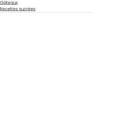
Gâteaux
Recettes sucrées
Voir tout
Posts similaires