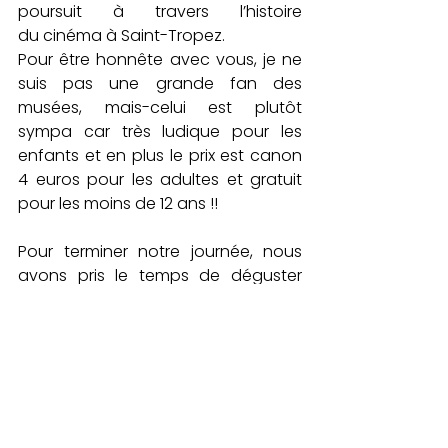
poursuit à travers l’histoire 
du cinéma à Saint-Tropez.
Pour être honnête avec vous, je ne 
suis pas une grande fan des 
musées, mais-celui est plutôt 
sympa car très ludique pour les 
enfants et en plus le prix est canon 
4 euros pour les adultes et gratuit 
pour les moins de 12 ans !!
Pour terminer notre journée, nous 
avons pris le temps de déguster 
une glace sur le port et se promener 
dans les mythiques ruelles de Saint-
Tropez et nous avons pris les 
bateaux verts pour retourner à 
Sainte Maxime.