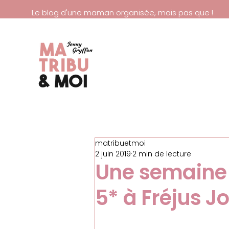
Le blog d'une maman organisée, mais pas que !
matribuetmoi
2 juin 2019
2 min de lecture
Une semaine
5* à Fréjus Jo