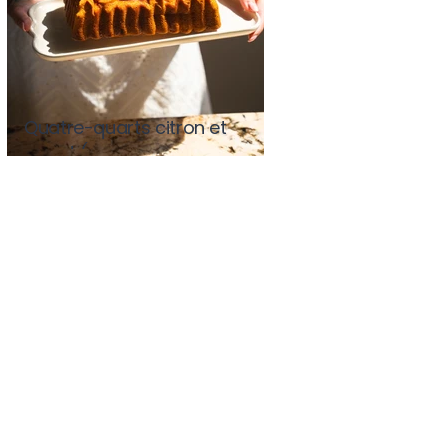
Quatre-quarts citron et
pavot (avec ou sans
Thermomix)
Quatre-quarts citron et
pavot (avec ou sans
Thermomix)