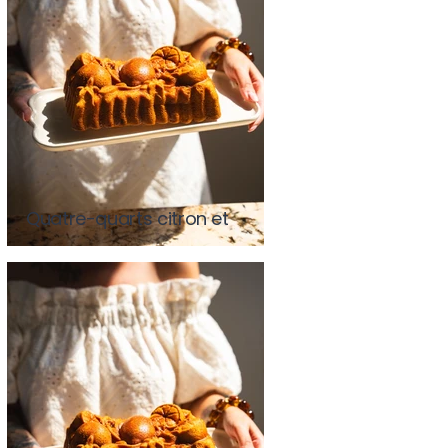
Quatre-quarts citron et
pavot (avec ou sans
Thermomix)
Quatre-quarts citron et
pavot (avec ou sans
Thermomix)