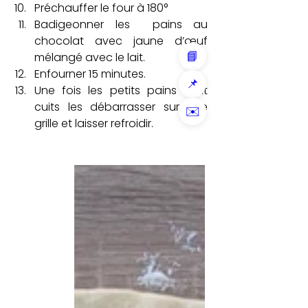
Préchauffer le four à 180° 
Badigeonner les  pains au 
chocolat avec jaune d’œuf 
📘
mélangé avec le lait.
Enfourner 15 minutes. 
📌
Une fois les petits pains sont 
cuits les débarrasser sur une 
✉️
grille et laisser refroidir.