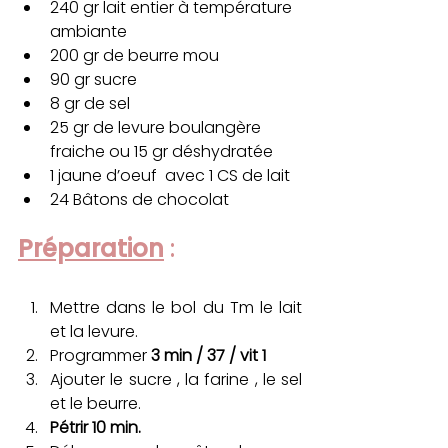
240 gr lait entier à température 
ambiante
200 gr de beurre mou
90 gr sucre
8 gr de sel
25 gr de levure boulangère 
fraiche ou 15 gr déshydratée
1 jaune d’oeuf  avec 1 CS de lait
24 Bâtons de chocolat
Préparation
 :
Mettre dans le bol du Tm le lait 
et la levure.
Programmer 
3 min / 37 / vit 1
Ajouter le sucre , la farine , le sel 
et le beurre.
Pétrir 10 min. 