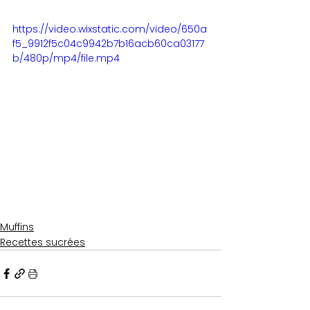
https://video.wixstatic.com/video/650a
f5_9912f5c04c9942b7b16acb60ca03177
b/480p/mp4/file.mp4
Muffins
Recettes sucrées