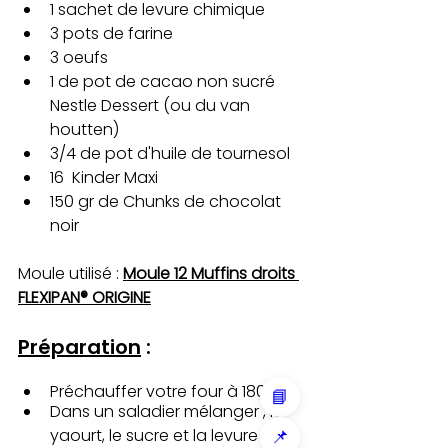
1 sachet de levure chimique
3 pots de farine 
3 oeufs
1 de pot de cacao non sucré 
Nestle Dessert (ou du van 
houtten)
3/4 de pot d'huile de tournesol
16  Kinder Maxi
150 gr de Chunks de chocolat 
noir
Moule utilisé : 
Moule 12 Muffins droits 
FLEXIPAN® ORIGINE
Préparation
 :
Préchauffer votre four à 180
📘
Dans un saladier mélanger , le 
yaourt, le sucre et la levure
📌